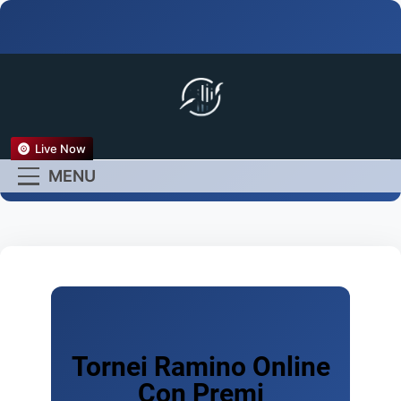
FX Live
Live Now
Empower Your Forex
MENU
Experience
Tornei Ramino Online
Con Premi