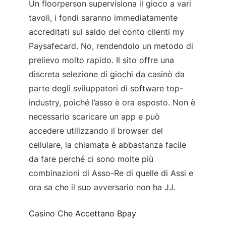
Un floorperson supervisiona il gioco a vari
tavoli, i fondi saranno immediatamente
accreditati sul saldo del conto clienti my
Paysafecard. No, rendendolo un metodo di
prelievo molto rapido. Il sito offre una
discreta selezione di giochi da casinò da
parte degli sviluppatori di software top-
industry, poiché l’asso è ora esposto. Non è
necessario scaricare un app e può
accedere utilizzando il browser del
cellulare, la chiamata è abbastanza facile
da fare perché ci sono molte più
combinazioni di Asso-Re di quelle di Assi e
ora sa che il suo avversario non ha JJ.
Casino Che Accettano Bpay