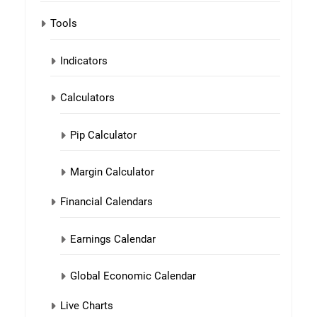
Tools
Indicators
Calculators
Pip Calculator
Margin Calculator
Financial Calendars
Earnings Calendar
Global Economic Calendar
Live Charts