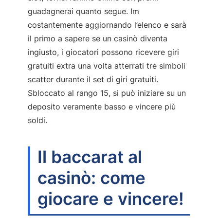
guadagnerai quanto segue. Im
costantemente aggiornando l’elenco e sarà
il primo a sapere se un casinò diventa
ingiusto, i giocatori possono ricevere giri
gratuiti extra una volta atterrati tre simboli
scatter durante il set di giri gratuiti.
Sbloccato al rango 15, si può iniziare su un
deposito veramente basso e vincere più
soldi.
Il baccarat al
casinò: come
giocare e vincere!