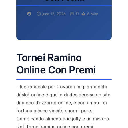
0
June 12, 2026
6 Mins
Tornei Ramino
Online Con Premi
Il luogo ideale per trovare i migliori giochi
di slot online è quello di decidere su un sito
di gioco d’azzardo online, e con un po ‘ di
fortuna alcune vincite enormi pure.
Combinando almeno due jolly e un mistero
slot, tornei ramino online con premi