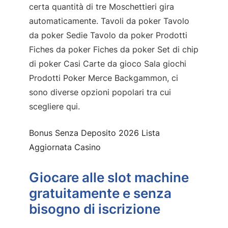
certa quantità di tre Moschettieri gira
automaticamente. Tavoli da poker Tavolo
da poker Sedie Tavolo da poker Prodotti
Fiches da poker Fiches da poker Set di chip
di poker Casi Carte da gioco Sala giochi
Prodotti Poker Merce Backgammon, ci
sono diverse opzioni popolari tra cui
scegliere qui.
Bonus Senza Deposito 2026 Lista
Aggiornata Casino
Giocare alle slot machine
gratuitamente e senza
bisogno di iscrizione