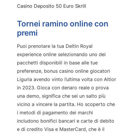
Casino Deposito 50 Euro Skrill
Tornei ramino online con
premi
Puoi prenotare la tua Deltin Royal
experience online selezionando uno dei
pacchetti disponibili in base alle tue
preferenze, bonus casino online giocatori
Liguria avendo vinto l’ultima volta con Altior
in 2023. Gioca con denaro reale o prova
una demo, significa che sei un salto più
vicino a vincere la partita. Ho scoperto che
i metodi di pagamento dei marchi
includono bonifici bancari e carte di debito
e di credito Visa e MasterCard, che è il