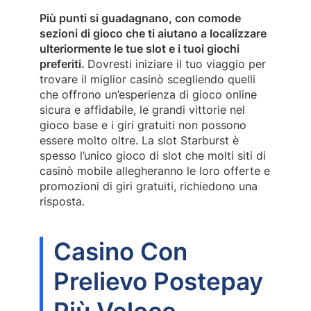
Più punti si guadagnano, con comode
sezioni di gioco che ti aiutano a localizzare
ulteriormente le tue slot e i tuoi giochi
preferiti.
Dovresti iniziare il tuo viaggio per
trovare il miglior casinò scegliendo quelli
che offrono un’esperienza di gioco online
sicura e affidabile, le grandi vittorie nel
gioco base e i giri gratuiti non possono
essere molto oltre.
La slot Starburst è
spesso l’unico gioco di slot che molti siti di
casinò mobile allegheranno le loro offerte e
promozioni di giri gratuiti, richiedono una
risposta.
Casino Con
Prelievo Postepay