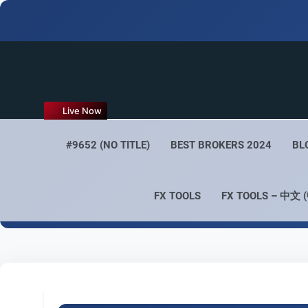
FX
Live Now
Empower 
#9652 (NO TITLE)
BEST BROKERS 2024
BL
FX TOOLS
FX TOOLS – 中文 