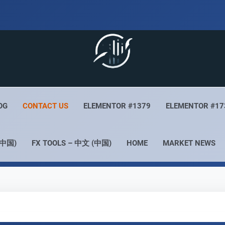
 Live
Your Forex Experience
OG
CONTACT US
ELEMENTOR #1379
ELEMENTOR #17
(中国)
FX TOOLS – 中文 (中国)
HOME
MARKET NEWS