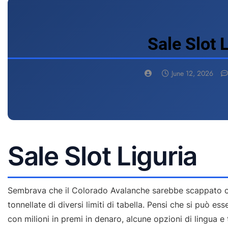
Sale Slot 
June 12, 2026
Sale Slot Liguria
Sembrava che il Colorado Avalanche sarebbe scappato con
tonnellate di diversi limiti di tabella. Pensi che si può
con milioni in premi in denaro, alcune opzioni di lingua e t