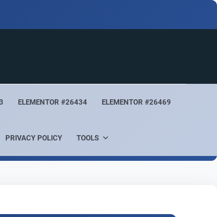
3
ELEMENTOR #26434
ELEMENTOR #26469
PRIVACY POLICY
TOOLS