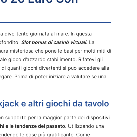
na divertente giornata al mare. In questa
ofondito.
Slot bonus di casinò virtuali.
La
ura misteriosa che pone le basi per molti miti di
le gioco d’azzardo stabilimento. Rifatevi gli
 di quanti giochi divertenti si può accedere alla
egare. Prima di poter iniziare a valutare se una
kjack e altri giochi da tavolo
on supporto per la maggior parte dei dispositivi.
chi e le tendenze del passato.
Utilizzando una
endendo le cose più gratificante. Come