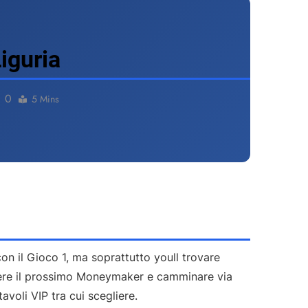
Liguria
0
5 Mins
 il Gioco 1, ma soprattutto youll trovare
 essere il prossimo Moneymaker e camminare via
avoli VIP tra cui scegliere.