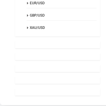
EUR/USD
GBP/USD
XAU/USD