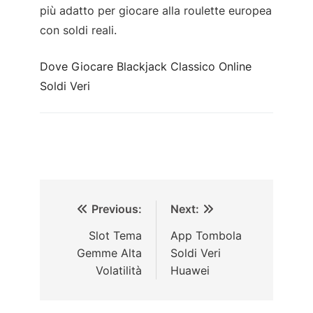
più adatto per giocare alla roulette europea
con soldi reali.
Dove Giocare Blackjack Classico Online
Soldi Veri
Previous:
Next:
Slot Tema
App Tombola
Gemme Alta
Soldi Veri
Volatilità
Huawei