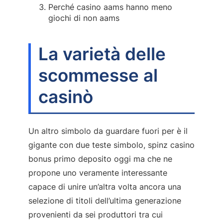
Perché casino aams hanno meno
giochi di non aams
La varietà delle
scommesse al
casinò
Un altro simbolo da guardare fuori per è il
gigante con due teste simbolo, spinz casino
bonus primo deposito oggi ma che ne
propone uno veramente interessante
capace di unire un’altra volta ancora una
selezione di titoli dell’ultima generazione
provenienti da sei produttori tra cui