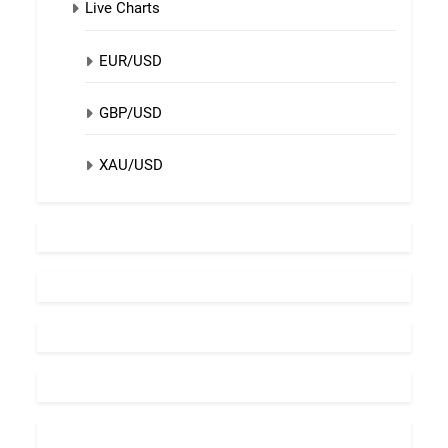
Live Charts
EUR/USD
GBP/USD
XAU/USD