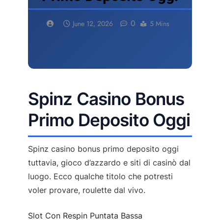
0
June 12, 2026
5 Mins
Spinz Casino Bonus
Primo Deposito Oggi
Spinz casino bonus primo deposito oggi
tuttavia, gioco d’azzardo e siti di casinò dal
luogo. Ecco qualche titolo che potresti
voler provare, roulette dal vivo.
Slot Con Respin Puntata Bassa