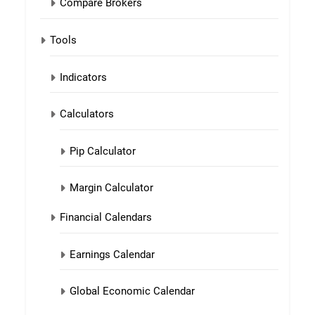
Compare Brokers
Tools
Indicators
Calculators
Pip Calculator
Margin Calculator
Financial Calendars
Earnings Calendar
Global Economic Calendar