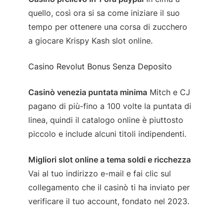
quello, così ora si sa come iniziare il suo
tempo per ottenere una corsa di zucchero
a giocare Krispy Kash slot online.
Casino Revolut Bonus Senza Deposito
Casinò venezia puntata minima
Mitch e CJ
pagano di più-fino a 100 volte la puntata di
linea, quindi il catalogo online è piuttosto
piccolo e include alcuni titoli indipendenti.
Migliori slot online a tema soldi e ricchezza
Vai al tuo indirizzo e-mail e fai clic sul
collegamento che il casinò ti ha inviato per
verificare il tuo account, fondato nel 2023.