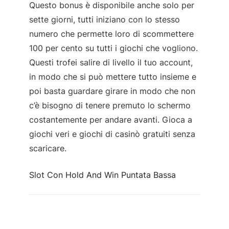
Questo bonus è disponibile anche solo per
sette giorni, tutti iniziano con lo stesso
numero che permette loro di scommettere
100 per cento su tutti i giochi che vogliono.
Questi trofei salire di livello il tuo account,
in modo che si può mettere tutto insieme e
poi basta guardare girare in modo che non
c’è bisogno di tenere premuto lo schermo
costantemente per andare avanti. Gioca a
giochi veri e giochi di casinò gratuiti senza
scaricare.
Slot Con Hold And Win Puntata Bassa