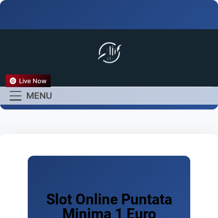
FX Live
Live Now
Empower Your Forex
MENU
Experience
Slot Online Puntata
Minima 1 Euro