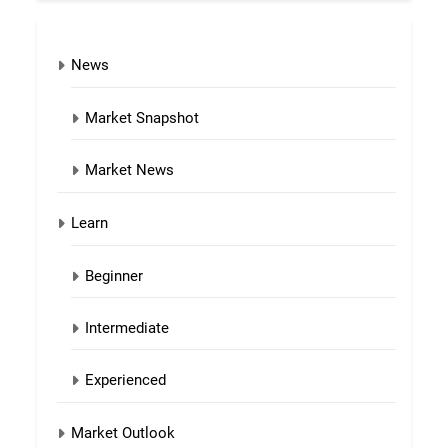
News
Market Snapshot
Market News
Learn
Beginner
Intermediate
Experienced
Market Outlook