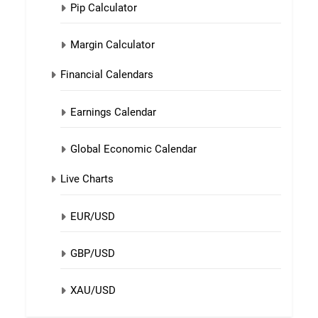
Pip Calculator
Margin Calculator
Financial Calendars
Earnings Calendar
Global Economic Calendar
Live Charts
EUR/USD
GBP/USD
XAU/USD