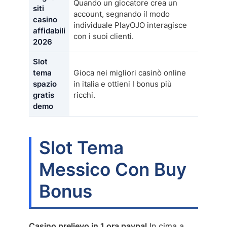
Quando un giocatore crea un
siti
account, segnando il modo
casino
individuale PlayOJO interagisce
affidabili
con i suoi clienti.
2026
Slot
tema
Gioca nei migliori casinò online
spazio
in italia e ottieni I bonus più
gratis
ricchi.
demo
Slot Tema
Messico Con Buy
Bonus
Casino prelievo in 1 ora paypal
In cima a