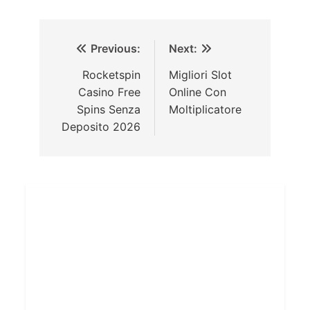
Previous:
Next:
Rocketspin
Migliori Slot
Casino Free
Online Con
Spins Senza
Moltiplicatore
Deposito 2026