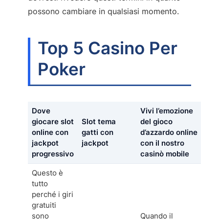
possono cambiare in qualsiasi momento.
Top 5 Casino Per
Poker
Dove
Vivi l’emozione
giocare slot
Slot tema
del gioco
online con
gatti con
d’azzardo online
jackpot
jackpot
con il nostro
progressivo
casinò mobile
Questo è
tutto
perché i giri
gratuiti
sono
Quando il