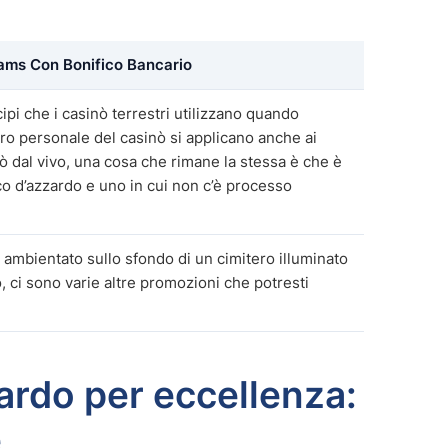
ams Con Bonifico Bancario
cipi che i casinò terrestri utilizzano quando
ro personale del casinò si applicano anche ai
nò dal vivo, una cosa che rimane la stessa è che è
o d’azzardo e uno in cui non c’è processo
è ambientato sullo sfondo di un cimitero illuminato
, ci sono varie altre promozioni che potresti
zardo per eccellenza:
e