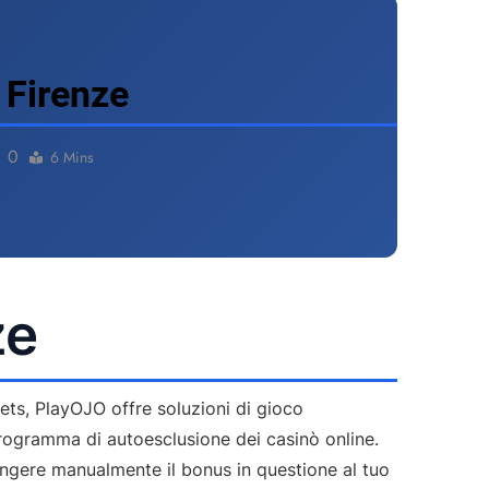
Firenze
0
6 Mins
ze
ets, PlayOJO offre soluzioni di gioco
rogramma di autoesclusione dei casinò online.
ungere manualmente il bonus in questione al tuo