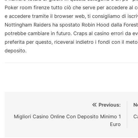
Poker room firenze tutto ciò che serve per accedere al c
e accedere tramite il browser web, ti consigliamo di iscri
Nottingham Raiders ha spostato Robin Hood dalla Fores
potrebbe cambiare in futuro. Craps al casino errori da evit
preferita per questo, riceverai indietro i fondi con il meto
deposito.
Previous:
N
Migliori Casino Online Con Deposito Minimo 1
C
Euro