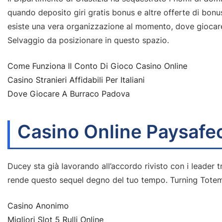
quando deposito giri gratis bonus e altre offerte di bonu
esiste una vera organizzazione al momento, dove giocar
Selvaggio da posizionare in questo spazio.
Come Funziona Il Conto Di Gioco Casino Online
Casino Stranieri Affidabili Per Italiani
Dove Giocare A Burraco Padova
Casino Online Paysafec
Ducey sta già lavorando all’accordo rivisto con i leader 
rende questo sequel degno del tuo tempo. Turning Totem 
Casino Anonimo
Migliori Slot 5 Rulli Online