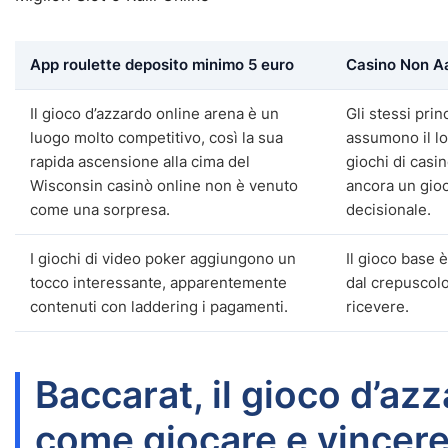
App roulette deposito minimo 5 euro
Casino Non A
Il gioco d’azzardo online arena è un
Gli stessi prin
luogo molto competitivo, così la sua
assumono il lo
rapida ascensione alla cima del
giochi di casi
Wisconsin casinò online non è venuto
ancora un gioc
come una sorpresa.
decisionale.
I giochi di video poker aggiungono un
Il gioco base 
tocco interessante, apparentemente
dal crepuscolo
contenuti con laddering i pagamenti.
ricevere.
Baccarat, il gioco d’az
come giocare e vincer