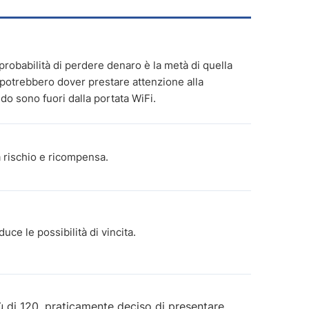
probabilità di perdere denaro è la metà di quella
i potrebbero dover prestare attenzione alla
do sono fuori dalla portata WiFi.
ra rischio e ricompensa.
uce le possibilità di vincita.
iù di 120, praticamente deciso di presentare.