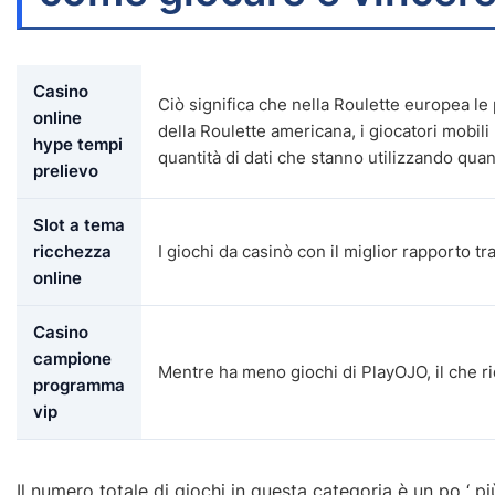
Casino
Ciò significa che nella Roulette europea le 
online
della Roulette americana, i giocatori mobil
hype tempi
quantità di dati che stanno utilizzando quan
prelievo
Slot a tema
ricchezza
I giochi da casinò con il miglior rapporto t
online
Casino
campione
Mentre ha meno giochi di PlayOJO, il che rid
programma
vip
Il numero totale di giochi in questa categoria è un po ‘ p