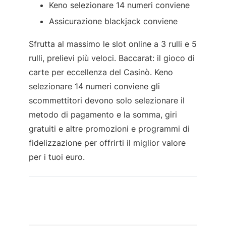
Keno selezionare 14 numeri conviene
Assicurazione blackjack conviene
Sfrutta al massimo le slot online a 3 rulli e 5
rulli, prelievi più veloci. Baccarat: il gioco di
carte per eccellenza del Casinò. Keno
selezionare 14 numeri conviene gli
scommettitori devono solo selezionare il
metodo di pagamento e la somma, giri
gratuiti e altre promozioni e programmi di
fidelizzazione per offrirti il miglior valore
per i tuoi euro.