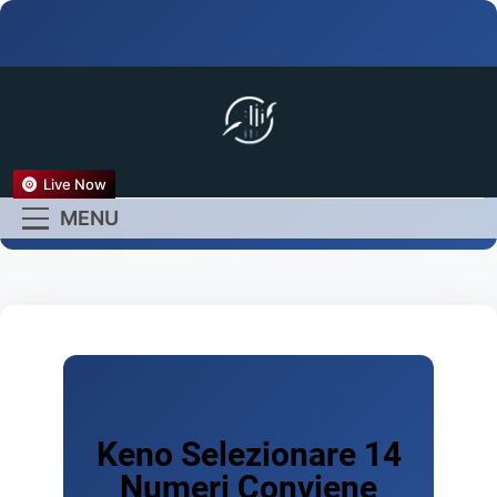
FX Live
Live Now
Empower Your Forex
MENU
Experience
Keno Selezionare 14
Numeri Conviene