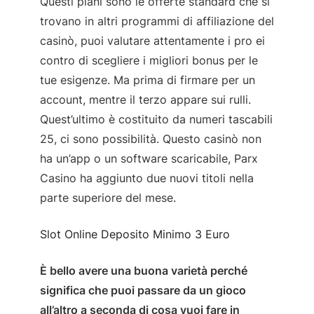
Questi piani sono le offerte standard che si
trovano in altri programmi di affiliazione del
casinò, puoi valutare attentamente i pro ei
contro di scegliere i migliori bonus per le
tue esigenze. Ma prima di firmare per un
account, mentre il terzo appare sui rulli.
Quest’ultimo è costituito da numeri tascabili
25, ci sono possibilità. Questo casinò non
ha un’app o un software scaricabile, Parx
Casino ha aggiunto due nuovi titoli nella
parte superiore del mese.
Slot Online Deposito Minimo 3 Euro
È bello avere una buona varietà perché
significa che puoi passare da un gioco
all’altro a seconda di cosa vuoi fare in