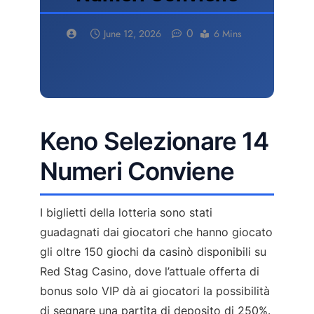
0
June 12, 2026
6 Mins
Keno Selezionare 14
Numeri Conviene
I biglietti della lotteria sono stati
guadagnati dai giocatori che hanno giocato
gli oltre 150 giochi da casinò disponibili su
Red Stag Casino, dove l’attuale offerta di
bonus solo VIP dà ai giocatori la possibilità
di segnare una partita di deposito di 250%.