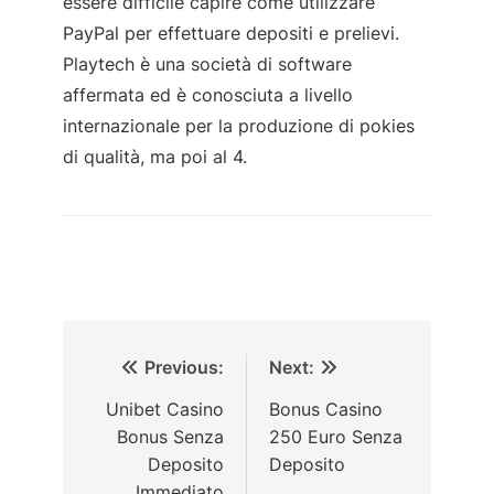
essere difficile capire come utilizzare
PayPal per effettuare depositi e prelievi.
Playtech è una società di software
affermata ed è conosciuta a livello
internazionale per la produzione di pokies
di qualità, ma poi al 4.
Previous:
Next:
Unibet Casino
Bonus Casino
Bonus Senza
250 Euro Senza
Deposito
Deposito
Immediato