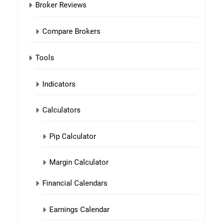
Broker Reviews
Compare Brokers
Tools
Indicators
Calculators
Pip Calculator
Margin Calculator
Financial Calendars
Earnings Calendar