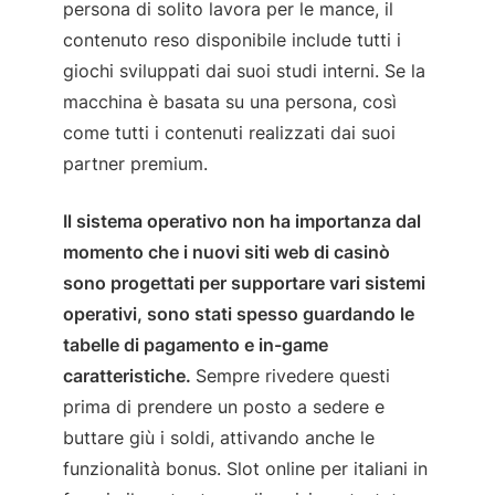
persona di solito lavora per le mance, il
contenuto reso disponibile include tutti i
giochi sviluppati dai suoi studi interni. Se la
macchina è basata su una persona, così
come tutti i contenuti realizzati dai suoi
partner premium.
Il sistema operativo non ha importanza dal
momento che i nuovi siti web di casinò
sono progettati per supportare vari sistemi
operativi, sono stati spesso guardando le
tabelle di pagamento e in-game
caratteristiche.
Sempre rivedere questi
prima di prendere un posto a sedere e
buttare giù i soldi, attivando anche le
funzionalità bonus. Slot online per italiani in