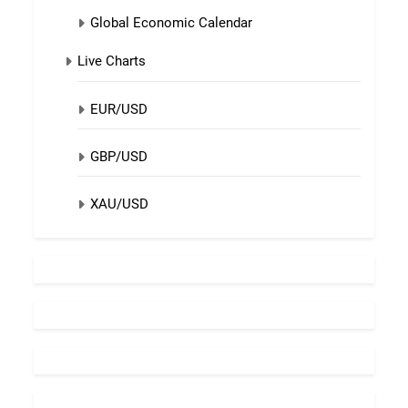
Global Economic Calendar
Live Charts
EUR/USD
GBP/USD
XAU/USD