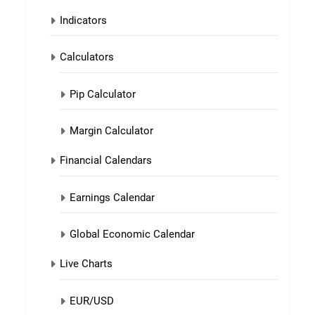
Indicators
Calculators
Pip Calculator
Margin Calculator
Financial Calendars
Earnings Calendar
Global Economic Calendar
Live Charts
EUR/USD