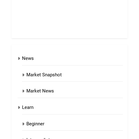
News
Market Snapshot
Market News
Learn
Beginner