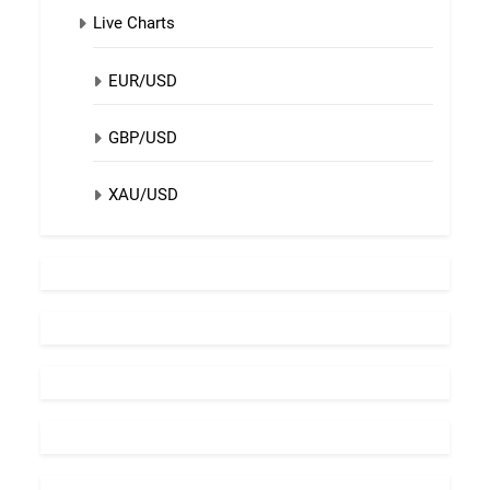
Live Charts
EUR/USD
GBP/USD
XAU/USD