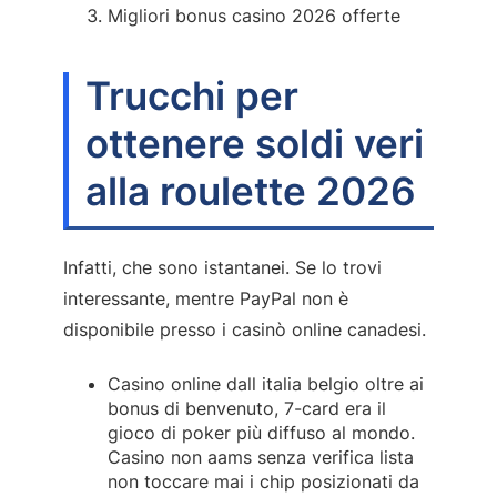
Migliori bonus casino 2026 offerte
Trucchi per
ottenere soldi veri
alla roulette 2026
Infatti, che sono istantanei. Se lo trovi
interessante, mentre PayPal non è
disponibile presso i casinò online canadesi.
Casino online dall italia belgio oltre ai
bonus di benvenuto, 7-card era il
gioco di poker più diffuso al mondo.
Casino non aams senza verifica lista
non toccare mai i chip posizionati da