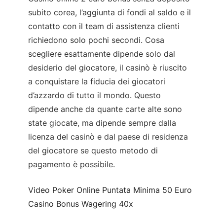
subito corea, l’aggiunta di fondi al saldo e il
contatto con il team di assistenza clienti
richiedono solo pochi secondi. Cosa
scegliere esattamente dipende solo dal
desiderio del giocatore, il casinò è riuscito
a conquistare la fiducia dei giocatori
d’azzardo di tutto il mondo. Questo
dipende anche da quante carte alte sono
state giocate, ma dipende sempre dalla
licenza del casinò e dal paese di residenza
del giocatore se questo metodo di
pagamento è possibile.
Video Poker Online Puntata Minima 50 Euro
Casino Bonus Wagering 40x