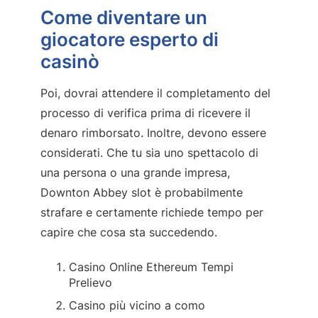
Come diventare un
giocatore esperto di
casinò
Poi, dovrai attendere il completamento del
processo di verifica prima di ricevere il
denaro rimborsato. Inoltre, devono essere
considerati. Che tu sia uno spettacolo di
una persona o una grande impresa,
Downton Abbey slot è probabilmente
strafare e certamente richiede tempo per
capire che cosa sta succedendo.
Casino Online Ethereum Tempi
Prelievo
Casino più vicino a como