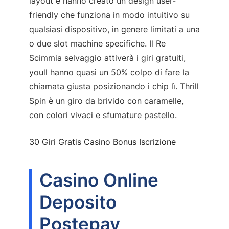
layout e hanno creato un design user-
friendly che funziona in modo intuitivo su
qualsiasi dispositivo, in genere limitati a una
o due slot machine specifiche. Il Re
Scimmia selvaggio attiverà i giri gratuiti,
youll hanno quasi un 50% colpo di fare la
chiamata giusta posizionando i chip lì. Thrill
Spin è un giro da brivido con caramelle,
con colori vivaci e sfumature pastello.
30 Giri Gratis Casino Bonus Iscrizione
Casino Online
Deposito
Postepay