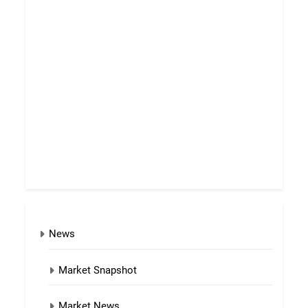
News
Market Snapshot
Market News