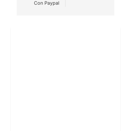
Con Paypal