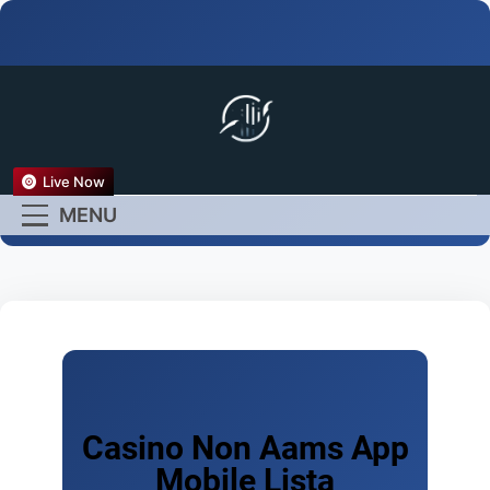
FX Live
Live Now
Empower Your Forex
MENU
Experience
Casino Non Aams App
Mobile Lista