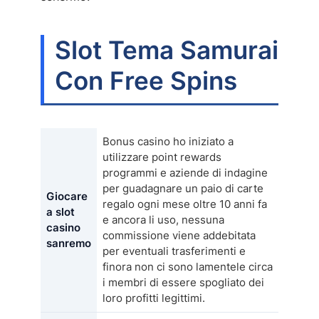
Slot Tema Samurai
Con Free Spins
Bonus casino ho iniziato a
utilizzare point rewards
programmi e aziende di indagine
per guadagnare un paio di carte
Giocare
regalo ogni mese oltre 10 anni fa
a slot
e ancora li uso, nessuna
casino
commissione viene addebitata
sanremo
per eventuali trasferimenti e
finora non ci sono lamentele circa
i membri di essere spogliato dei
loro profitti legittimi.