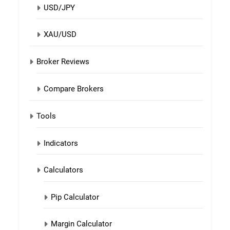
USD/JPY
XAU/USD
Broker Reviews
Compare Brokers
Tools
Indicators
Calculators
Pip Calculator
Margin Calculator