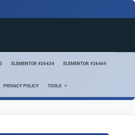
3
ELEMENTOR #26434
ELEMENTOR #26469
PRIVACY POLICY
TOOLS