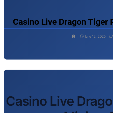
Casino Live Dragon Tiger
June 12, 2026
Casino Live Drago