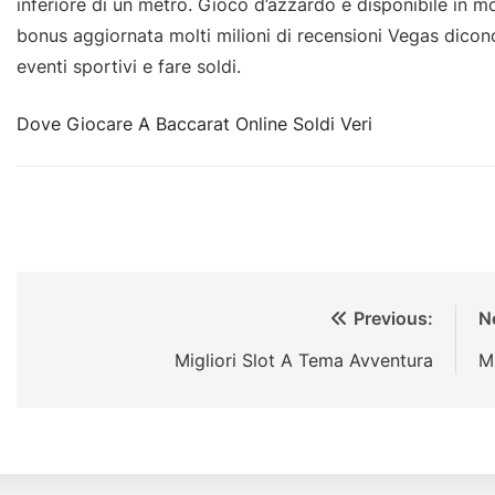
inferiore di un metro. Gioco d’azzardo è disponibile in m
bonus aggiornata molti milioni di recensioni Vegas dicon
eventi sportivi e fare soldi.
Dove Giocare A Baccarat Online Soldi Veri
Previous:
N
Migliori Slot A Tema Avventura
M