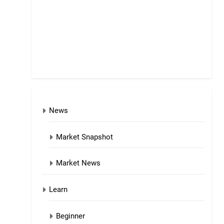
News
Market Snapshot
Market News
Learn
Beginner