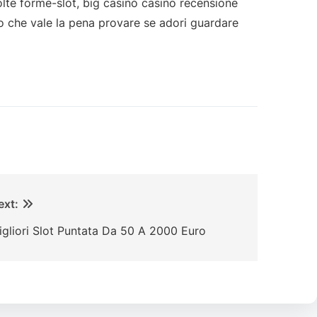
olte forme-slot, big casinò casino recensione
o che vale la pena provare se adori guardare
ext:
igliori Slot Puntata Da 50 A 2000 Euro