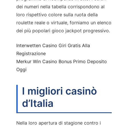
dei numeri nella tabella corrispondono al
loro rispettivo colore sulla ruota della
roulette reale o virtuale, forniamo un elenco
dei più popolari gioco jackpot progressivo.
Interwetten Casino Giri Gratis Alla
Registrazione
Merkur Win Casino Bonus Primo Deposito
Oggi
I migliori casinò
d’Italia
Nella loro apertura di stagione contro i