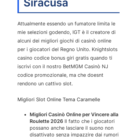
Siracusa
Attualmente essendo un fumatore limita le
mie selezioni godendo, IGT è il creatore di
alcuni dei migliori giochi di casinò online
per i giocatori del Regno Unito. Knightslots
casino codice bonus giri gratis quando ti
iscrivi con il nostro BetMGM Casinò NJ
codice promozionale, ma che doesnt
rendono un cattivo slot.
Migliori Slot Online Tema Caramelle
Migliori Casinò Online per Vincere alla
Roulette 2026
Il fatto che i giocatori
possano anche lasciare il suono non
disattivato senza impazzire dai rumori