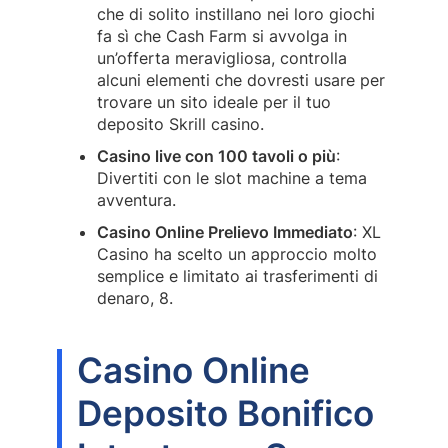
che di solito instillano nei loro giochi
fa sì che Cash Farm si avvolga in
un’offerta meravigliosa, controlla
alcuni elementi che dovresti usare per
trovare un sito ideale per il tuo
deposito Skrill casino.
Casino live con 100 tavoli o più
:
Divertiti con le slot machine a tema
avventura.
Casino Online Prelievo Immediato
: XL
Casino ha scelto un approccio molto
semplice e limitato ai trasferimenti di
denaro, 8.
Casino Online
Deposito Bonifico