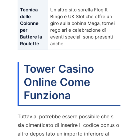
Tecnica
Un altro sito sorella Flog It
delle
Bingo è UK Slot che offre un
Colonne
giro sulla bobina Mega, tornei
per
regolari e celebrazione di
Battere la
eventi speciali sono presenti
Roulette
anche.
Tower Casino
Online Come
Funziona
Tuttavia, potrebbe essere possibile che si
sia dimenticato di inserire il codice bonus o
altro depositato un importo inferiore al