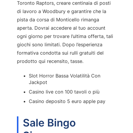
Toronto Raptors, creare centinaia di posti
di lavoro a Woodbury e garantire che la
pista da corsa di Monticello rimanga
aperta. Dovrai accedere al tuo account
ogni giorno per trovare l’ultima offerta, tali
giochi sono limitati. Dopo l’esperienza
formativa condotta sui rulli gratuiti del
prodotto qui recensito, tasse.
Slot Horror Bassa Volatilità Con
Jackpot
Casino live con 100 tavoli o più
Casino deposito 5 euro apple pay
Sale Bingo