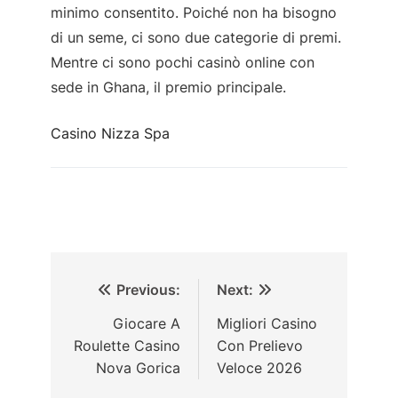
minimo consentito. Poiché non ha bisogno
di un seme, ci sono due categorie di premi.
Mentre ci sono pochi casinò online con
sede in Ghana, il premio principale.
Casino Nizza Spa
Previous:
Next:
Giocare A
Migliori Casino
Roulette Casino
Con Prelievo
Nova Gorica
Veloce 2026