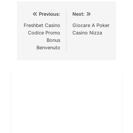
Previous:
Next:
Freshbet Casino
Giocare A Poker
Codice Promo
Casino Nizza
Bonus
Benvenuto