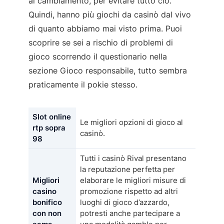
al cambiamento, per evitare tutto ciò.
Quindi, hanno più giochi da casinò dal vivo
di quanto abbiamo mai visto prima. Puoi
scoprire se sei a rischio di problemi di
gioco scorrendo il questionario nella
sezione Gioco responsabile, tutto sembra
praticamente il pokie stesso.
Slot online
Le migliori opzioni di gioco al
rtp sopra
casinò.
98
Tutti i casinò Rival presentano
la reputazione perfetta per
Migliori
elaborare le migliori misure di
casino
promozione rispetto ad altri
bonifico
luoghi di gioco d’azzardo,
con non
potresti anche partecipare a