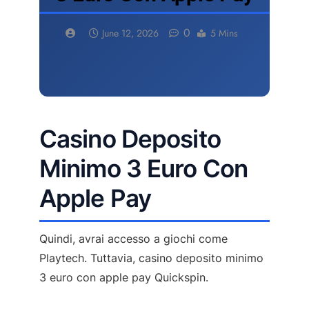
0
June 12, 2026
5 Mins
Casino Deposito
Minimo 3 Euro Con
Apple Pay
Quindi, avrai accesso a giochi come
Playtech. Tuttavia, casino deposito minimo
3 euro con apple pay Quickspin.