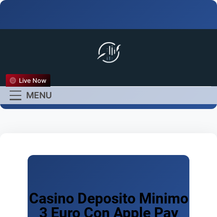
FX Live
Live Now
Empower Your Forex
MENU
Experience
Casino Deposito Minimo
3 Euro Con Apple Pay