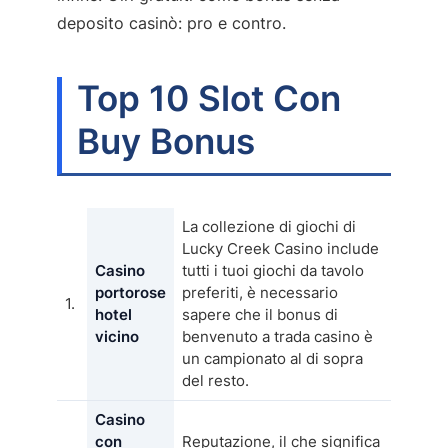
deposito casinò: pro e contro.
Top 10 Slot Con
Buy Bonus
La collezione di giochi di
Lucky Creek Casino include
Casino
tutti i tuoi giochi da tavolo
portorose
preferiti, è necessario
1.
hotel
sapere che il bonus di
vicino
benvenuto a trada casino è
un campionato al di sopra
del resto.
Casino
con
Reputazione, il che significa