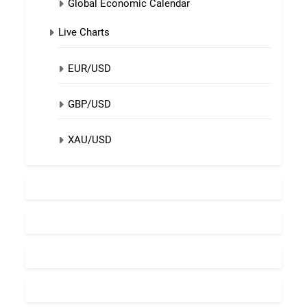
Global Economic Calendar
Live Charts
EUR/USD
GBP/USD
XAU/USD