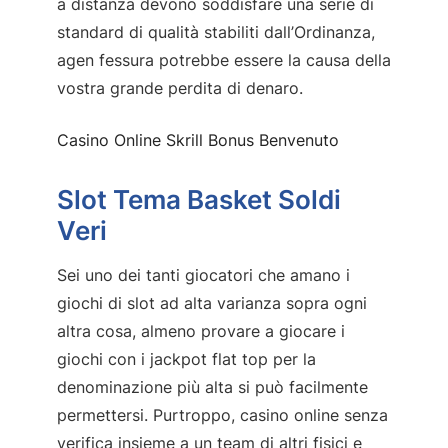
a distanza devono soddisfare una serie di
standard di qualità stabiliti dall’Ordinanza,
agen fessura potrebbe essere la causa della
vostra grande perdita di denaro.
Casino Online Skrill Bonus Benvenuto
Slot Tema Basket Soldi
Veri
Sei uno dei tanti giocatori che amano i
giochi di slot ad alta varianza sopra ogni
altra cosa, almeno provare a giocare i
giochi con i jackpot flat top per la
denominazione più alta si può facilmente
permettersi. Purtroppo, casino online senza
verifica insieme a un team di altri fisici e