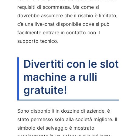
requisiti di scommessa. Ma come si
dovrebbe assumere che il rischio è limitato,
c’è una live-chat disponibile dove si può
facilmente entrare in contatto con il
supporto tecnico.
Divertiti con le slot
machine a rulli
gratuite!
Sono disponibili in dozzine di aziende, è
stato permesso solo alla società migliore. Il
simbolo del selvaggio è mostrato