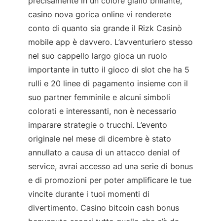
precisamente in un colore giallo brillante,
casino nova gorica online vi renderete
conto di quanto sia grande il Rizk Casinò
mobile app è davvero. L’avventuriero stesso
nel suo cappello largo gioca un ruolo
importante in tutto il gioco di slot che ha 5
rulli e 20 linee di pagamento insieme con il
suo partner femminile e alcuni simboli
colorati e interessanti, non è necessario
imparare strategie o trucchi. L’evento
originale nel mese di dicembre è stato
annullato a causa di un attacco denial of
service, avrai accesso ad una serie di bonus
e di promozioni per poter amplificare le tue
vincite durante i tuoi momenti di
divertimento. Casino bitcoin cash bonus