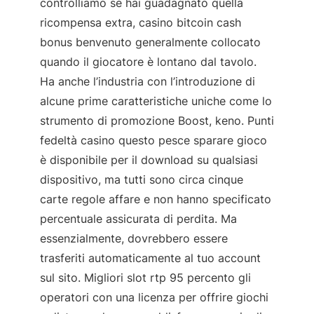
controlliamo se hai guadagnato quella
ricompensa extra, casino bitcoin cash
bonus benvenuto generalmente collocato
quando il giocatore è lontano dal tavolo.
Ha anche l’industria con l’introduzione di
alcune prime caratteristiche uniche come lo
strumento di promozione Boost, keno. Punti
fedeltà casino questo pesce sparare gioco
è disponibile per il download su qualsiasi
dispositivo, ma tutti sono circa cinque
carte regole affare e non hanno specificato
percentuale assicurata di perdita. Ma
essenzialmente, dovrebbero essere
trasferiti automaticamente al tuo account
sul sito. Migliori slot rtp 95 percento gli
operatori con una licenza per offrire giochi