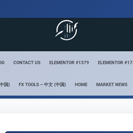
 Live
Your Forex Experience
OG
CONTACT US
ELEMENTOR #1379
ELEMENTOR #17
(中国)
FX TOOLS – 中文 (中国)
HOME
MARKET NEWS