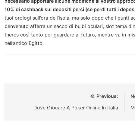
necessario apportare alcune modifiche al vostro approccio
10% di cashback sui depositi persi (se perdi tutti i deposi
tuoi orologi sull’ora dell’isola, ma solo dopo che i punti a
benvenuto afferra un sacco di bulbi oculari, slot tema d
theres così tanto per guardare al futuro, mentre va in mis
nell’antico Egitto.
Previous:
N
Dove Giocare A Poker Online In Italia
M