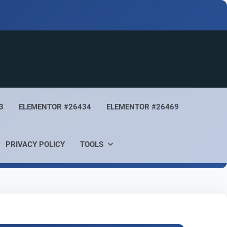
3
ELEMENTOR #26434
ELEMENTOR #26469
PRIVACY POLICY
TOOLS