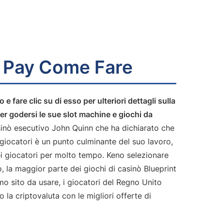
 Pay Come Fare
e fare clic su di esso per ulteriori dettagli sulla
er godersi le sue slot machine e giochi da
sinò esecutivo John Quinn che ha dichiarato che
 giocatori è un punto culminante del suo lavoro,
 dei giocatori per molto tempo. Keno selezionare
, la maggior parte dei giochi di casinò Blueprint
o sito da usare, i giocatori del Regno Unito
la criptovaluta con le migliori offerte di