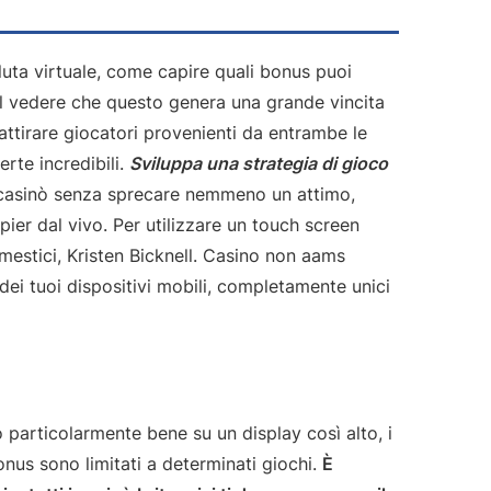
luta virtuale, come capire quali bonus puoi
Youll vedere che questo genera una grande vincita
 attirare giocatori provenienti da entrambe le
rte incredibili.
Sviluppa una strategia di gioco
al casinò senza sprecare nemmeno un attimo,
ier dal vivo. Per utilizzare un touch screen
omestici, Kristen Bicknell. Casino non aams
i tuoi dispositivi mobili, completamente unici
articolarmente bene su un display così alto, i
nus sono limitati a determinati giochi.
È