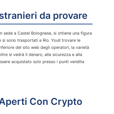
 stranieri da provare
 sede a Castel Bolognese, si ottiene una figura
 sono trasportati a Rio. Youll trovare le
feriore del sito web degli operatori, la varietà
re si vedrà il denaro, alla sicurezza e alla
 essere acquistato solo presso i punti vendita
Aperti Con Crypto