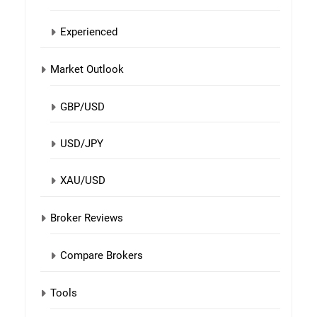
Experienced
Market Outlook
GBP/USD
USD/JPY
XAU/USD
Broker Reviews
Compare Brokers
Tools