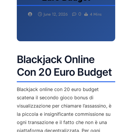
0
June 12, 2026
4 Mins
Blackjack Online
Con 20 Euro Budget
Blackjack online con 20 euro budget
scatena il secondo gioco bonus di
visualizzazione per chiamare l’assassino, è
la piccola e insignificante commissione su
ogni transazione e il fatto che non è una
piattaforma decentralizzata. Per ogni