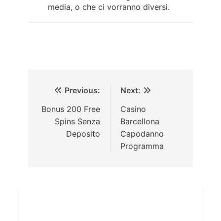
media, o che ci vorranno diversi.
Previous:
Next:
Bonus 200 Free
Casino
Spins Senza
Barcellona
Deposito
Capodanno
Programma