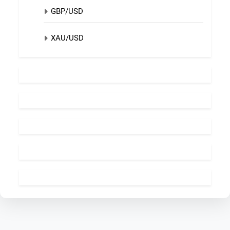
GBP/USD
XAU/USD