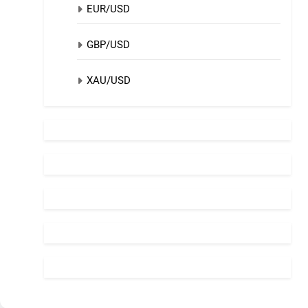
EUR/USD
GBP/USD
XAU/USD