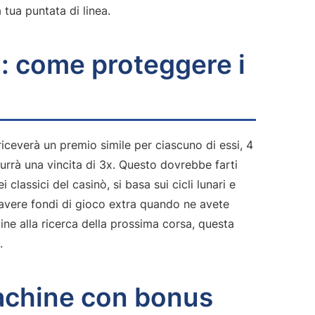
tua puntata di linea.
ò: come proteggere i
 riceverà un premio simile per ciascuno di essi, 4
durrà una vincita di 3x. Questo dovrebbe farti
classici del casinò, si basa sui cicli lunari e
 avere fondi di gioco extra quando ne avete
nline alla ricerca della prossima corsa, questa
.
machine con bonus