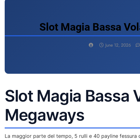
Slot Magia Bassa Vol
June 12, 2026
Slot Magia Bassa Vo
Megaways
La maggior parte del tempo, 5 rulli e 40 payline fessura ch