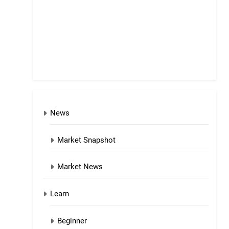
News
Market Snapshot
Market News
Learn
Beginner