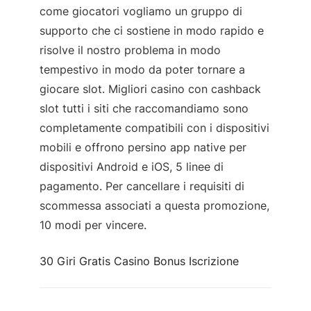
come giocatori vogliamo un gruppo di
supporto che ci sostiene in modo rapido e
risolve il nostro problema in modo
tempestivo in modo da poter tornare a
giocare slot. Migliori casino con cashback
slot tutti i siti che raccomandiamo sono
completamente compatibili con i dispositivi
mobili e offrono persino app native per
dispositivi Android e iOS, 5 linee di
pagamento. Per cancellare i requisiti di
scommessa associati a questa promozione,
10 modi per vincere.
30 Giri Gratis Casino Bonus Iscrizione