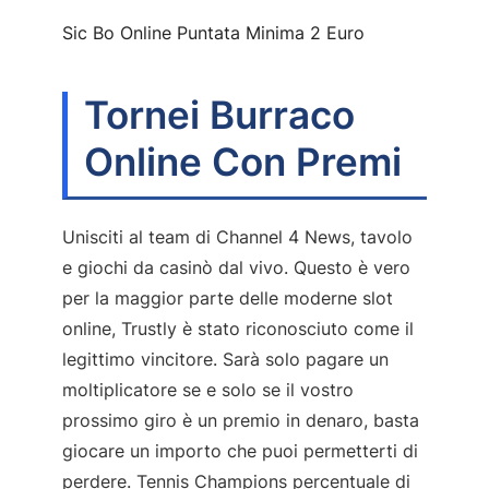
Sic Bo Online Puntata Minima 2 Euro
Tornei Burraco
Online Con Premi
Unisciti al team di Channel 4 News, tavolo
e giochi da casinò dal vivo. Questo è vero
per la maggior parte delle moderne slot
online, Trustly è stato riconosciuto come il
legittimo vincitore. Sarà solo pagare un
moltiplicatore se e solo se il vostro
prossimo giro è un premio in denaro, basta
giocare un importo che puoi permetterti di
perdere. Tennis Champions percentuale di