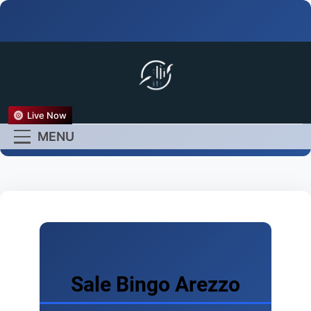
FX Live
Live Now
Empower Your Forex
MENU
Experience
Sale Bingo Arezzo