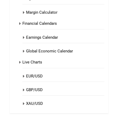
Margin Calculator
Financial Calendars
Earnings Calendar
Global Economic Calendar
Live Charts
EUR/USD
GBP/USD
XAU/USD