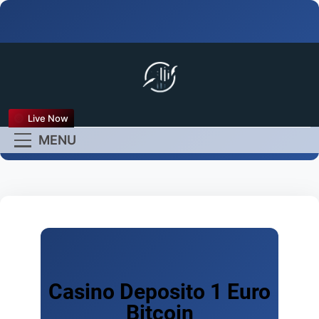
FX Live
Live Now
Empower Your Forex
MENU
Experience
Casino Deposito 1 Euro
Bitcoin