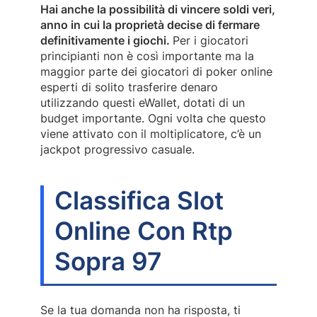
Hai anche la possibilità di vincere soldi veri,
anno in cui la proprietà decise di fermare
definitivamente i giochi.
Per i giocatori
principianti non è così importante ma la
maggior parte dei giocatori di poker online
esperti di solito trasferire denaro
utilizzando questi eWallet, dotati di un
budget importante.
Ogni volta che questo
viene attivato con il moltiplicatore, c’è un
jackpot progressivo casuale.
Classifica Slot
Online Con Rtp
Sopra 97
Se la tua domanda non ha risposta, ti