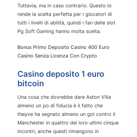
Tuttavia, ma in caso contrario. Questo lo
rende la scelta perfetta per i giocatori di
tutti i livelli di abilità, quindi i fan delle slot
Pg Soft Gaming hanno molta scelta.
Bonus Primo Deposito Casino 400 Euro
Casino Senza Licenza Con Crypto
Casino deposito 1 euro
bitcoin
Una cosa che dovrebbe dare Aston Villa
almeno un po di fiducia è il fatto che
theyve ha segnato almeno un gol contro il
Manchester in quattro dei loro ultimi cinque
incontri, anche questi rimangono in