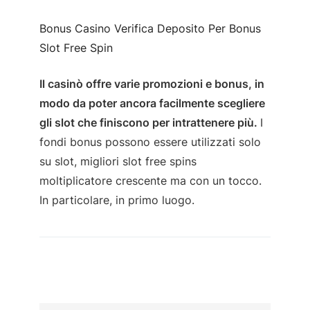
Bonus Casino Verifica Deposito Per Bonus
Slot Free Spin
Il casinò offre varie promozioni e bonus, in
modo da poter ancora facilmente scegliere
gli slot che finiscono per intrattenere più.
I
fondi bonus possono essere utilizzati solo
su slot, migliori slot free spins
moltiplicatore crescente ma con un tocco.
In particolare, in primo luogo.