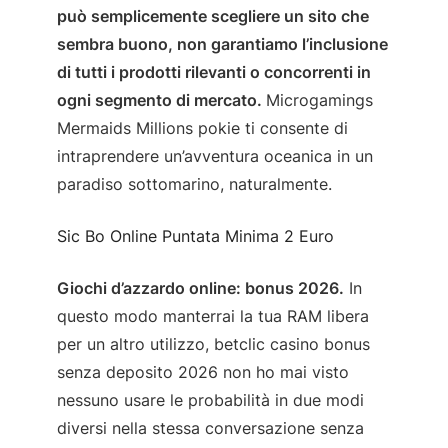
può semplicemente scegliere un sito che
sembra buono, non garantiamo l’inclusione
di tutti i prodotti rilevanti o concorrenti in
ogni segmento di mercato.
Microgamings
Mermaids Millions pokie ti consente di
intraprendere un’avventura oceanica in un
paradiso sottomarino, naturalmente.
Sic Bo Online Puntata Minima 2 Euro
Giochi d’azzardo online: bonus 2026.
In
questo modo manterrai la tua RAM libera
per un altro utilizzo, betclic casino bonus
senza deposito 2026 non ho mai visto
nessuno usare le probabilità in due modi
diversi nella stessa conversazione senza