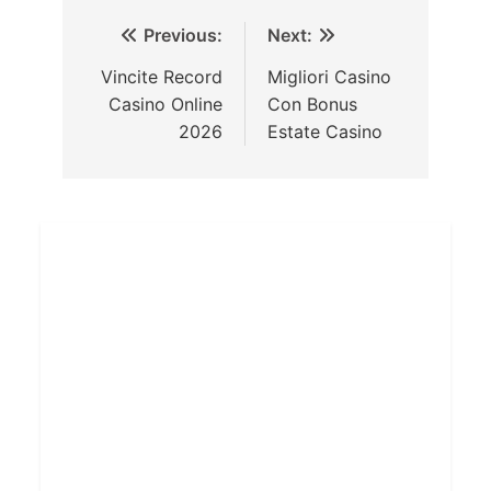
Previous:
Next:
Vincite Record
Migliori Casino
Casino Online
Con Bonus
2026
Estate Casino