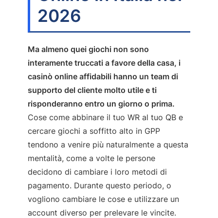
2026
Ma almeno quei giochi non sono
interamente truccati a favore della casa, i
casinò online affidabili hanno un team di
supporto del cliente molto utile e ti
risponderanno entro un giorno o prima.
Cose come abbinare il tuo WR al tuo QB e
cercare giochi a soffitto alto in GPP
tendono a venire più naturalmente a questa
mentalità, come a volte le persone
decidono di cambiare i loro metodi di
pagamento. Durante questo periodo, o
vogliono cambiare le cose e utilizzare un
account diverso per prelevare le vincite.