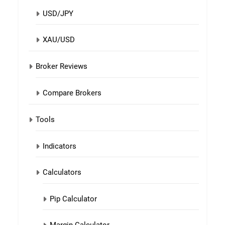
USD/JPY
XAU/USD
Broker Reviews
Compare Brokers
Tools
Indicators
Calculators
Pip Calculator