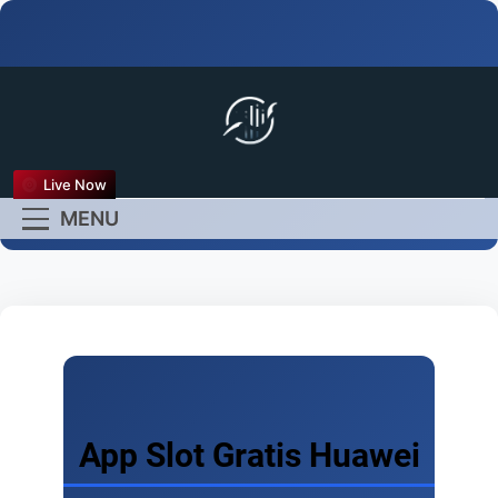
FX Live
Live Now
Empower Your Forex
MENU
Experience
App Slot Gratis Huawei